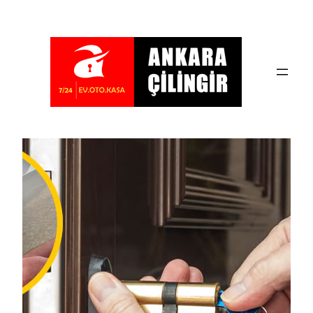
İçeriğe
geç