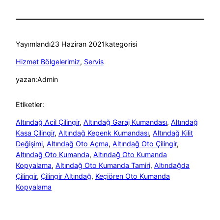
Yayımlandı
23 Haziran 2021
kategorisi
Hizmet Bölgelerimiz
, 
Servis
yazarı:
Admin
Etiketler:
Altındağ Acil Çilingir
, 
Altındağ Garaj Kumandası
, 
Altındağ
Kasa Çilingir
, 
Altındağ Kepenk Kumandası
, 
Altındağ Kilit
Değişimi
, 
Altındağ Oto Açma
, 
Altındağ Oto Çilingir
, 
Altındağ Oto Kumanda
, 
Altındağ Oto Kumanda
Kopyalama
, 
Altındağ Oto Kumanda Tamiri
, 
Altındağda
Çilingir
, 
Çilingir Altındağ
, 
Keçiören Oto Kumanda
Kopyalama