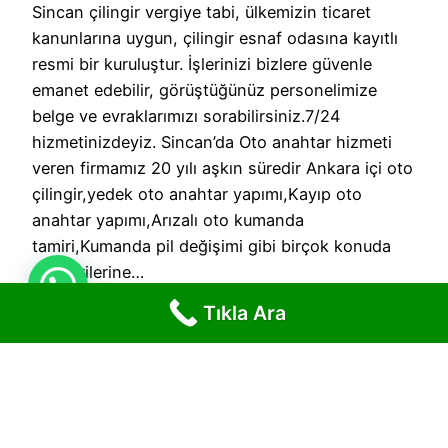
Sincan çilingir vergiye tabi, ülkemizin ticaret
kanunlarına uygun, çilingir esnaf odasına kayıtlı
resmi bir kuruluştur. İşlerinizi bizlere güvenle
emanet edebilir, görüştüğünüz personelimize
belge ve evraklarımızı sorabilirsiniz.7/24
hizmetinizdeyiz. Sincan’da Oto anahtar hizmeti
veren firmamız 20 yılı aşkın süredir Ankara içi oto
çilingir,yedek oto anahtar yapımı,Kayıp oto
anahtar yapımı,Arızalı oto kumanda
tamiri,Kumanda pil değişimi gibi birçok konuda
müşterilerine…
9 Mart 2021
Tıkla Ara
Tıkla Ara!