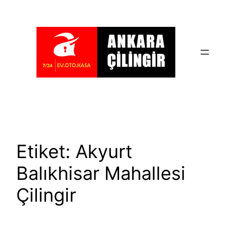
İçeriğe
geç
Etiket:
Akyurt
Balıkhisar Mahallesi
Çilingir