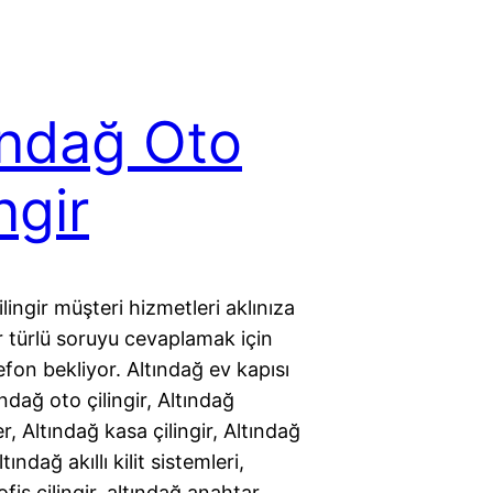
ındağ Oto
ngir
ilingir müşteri hizmetleri aklınıza
r türlü soruyu cevaplamak için
efon bekliyor. Altındağ ev kapısı
ndağ oto çilingir, Altındağ
r, Altındağ kasa çilingir, Altındağ
ltındağ akıllı kilit sistemleri,
ofis çilingir, altındağ anahtar