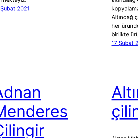
 Şubat 2021
kopyalama 
Altındağ çi
her üründe
birlikte ü
17 Şubat 
Adnan
Alt
Menderes
çili
ilingir