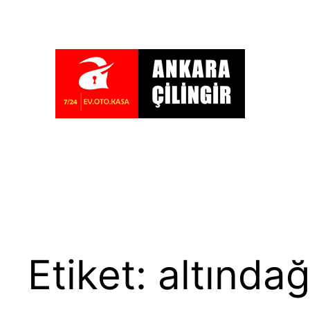
İçeriğe
geç
Etiket:
altındağ 