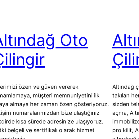
Altındağ Oto
Alt
ilingir
Çili
lerimizi özen ve güven vererek
Altındağ ç
mamlamaya, müşteri memnuniyetini ilk
takılan he
raya almaya her zaman özen gösteriyoruz.
sizden tel
etişim numaralarımızdan bize ulaştığınız
açma, Altı
kdirde kısa sürede adresinize ulaşıyoruz.
immobilize
tki belgeli ve sertifikalı olarak hizmet
pro kilit, A
rmekteyiz.
altındaağ 