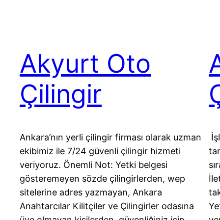
Akyurt Oto
Çilingir
Ç
Ankara’nın yerli çilingir firması olarak uzman
İş
ekibimiz ile 7/24 güvenli çilingir hizmeti
ta
veriyoruz. Önemli Not: Yetki belgesi
sı
gösteremeyen sözde çilingirlerden, wep
İl
sitelerine adres yazmayan, Ankara
ta
Anahtarcılar Kilitçiler ve Çilingirler odasına
Ye
üye olmayan kişilerden güvenliğiniz için
ve