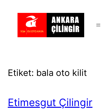
İçeriğe
geç
Etiket:
bala oto kilit
Etimesgut Çilingir