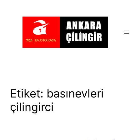
İçeriğe
geç
Etiket:
basınevleri
çilingirci