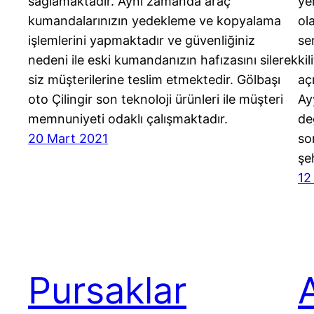
sağlamaktadır. Aynı zamanda araç
ye
kumandalarınızın yedekleme ve kopyalama
ol
işlemlerini yapmaktadır ve güvenliğiniz
se
nedeni ile eski kumandanızın hafızasını silerek
ki
siz müşterilerine teslim etmektedir. Gölbaşı
aç
oto Çilingir son teknoloji ürünleri ile müşteri
Ayy
memnuniyeti odaklı çalışmaktadır.
de
20 Mart 2021
so
şe
12
Pursaklar