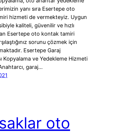
opyalama, oto anahtar yedekleme
lerimizin yanı sıra Esertepe oto
miri hizmeti de vermekteyiz. Uygun
ibiyle kaliteli, güvenilir ve hızlı
nan Esertepe oto kontak tamiri
arşılaştığınız sorunu çözmek için
maktadır. Esertepe Garaj
 Kopyalama ve Yedekleme Hizmeti
Anahtarcı, garaj…
021
saklar oto