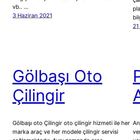
vb.. …
pl
3 Haziran 2021
bil
21
Gölbaşı Oto
Çilingir
A
Gölbaşı oto Çilingir oto çilingir hizmeti ile her
An
marka araç ve her modele çilingir servisi
ve