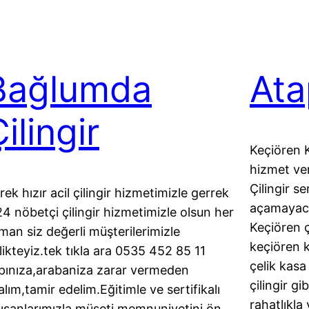
Bağlumda
Ata
ilingir
Keçiören K
hizmet ve
Çilingir s
rek hızır acil çilingir hizmetimizle gerrek
açamayacağ
24 nöbetçi çilingir hizmetimizle olsun her
Keçiören ç
man siz değerli müşterilerimizle
keçiören k
rlikteyiz.tek tıkla ara 0535 452 85 11
çelik kasa 
pınıza,arabaniza zarar vermeden
çilingir gi
alım,tamir edelim.Eğitimle ve sertifikalı
rahatlıkla
lışanlarımızla müşeti memnuniyetini ön