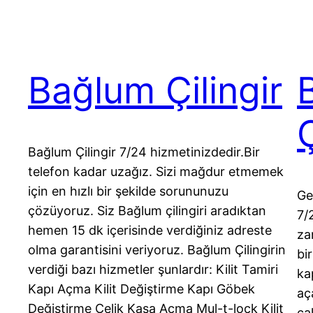
Bağlum Çilingir
Ç
Bağlum Çilingir 7/24 hizmetinizdedir.Bir
telefon kadar uzağız. Sizi mağdur etmemek
için en hızlı bir şekilde sorununuzu
Ge
çözüyoruz. Siz Bağlum çilingiri aradıktan
7/
hemen 15 dk içerisinde verdiğiniz adreste
za
olma garantisini veriyoruz. Bağlum Çilingirin
bi
verdiği bazı hizmetler şunlardır: Kilit Tamiri
ka
Kapı Açma Kilit Değiştirme Kapı Göbek
aç
Değiştirme Çelik Kasa Açma Mul-t-lock Kilit
ça