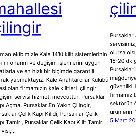
mahallesi
çili
ilingir
Pursaklar 
servisimiz
olursa ols
man ekibimizle Kale 14’lü kilit sistemlerinin
15-20 dk g
kım onarım ve değişim işlemlerini uygun
Pursaklar’
atlarla ve en hızlı bir biçimde garantili
mağduriyet
arak yapmaktayız. Kale Anahtarcılar Kulübü
güvenlikli 
si olan firmamızın kale kilitleri çilingir
firmamız bü
ğişim servisi hizmeti mevcuttur. Pursaklar
sektörün ö
pı Açma, Pursaklar En Yakın Çilingir,
ürünlerini
rsaklar Çelik Kapı Kilidi, Pursaklar Çelik
5 Mart 20
pı Tamiri, Pursaklar Çelik Kapı Kilit Tamiri
rvisi,…