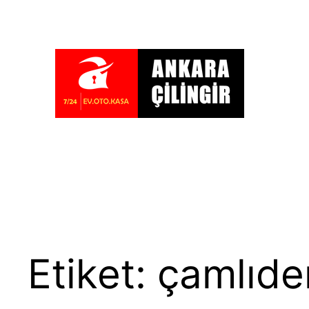
İçeriğe
geç
Etiket:
çamlıder