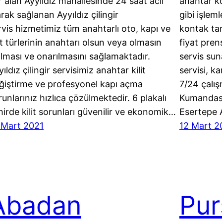
r alan Ayyıldız mahallesinde 24 saat acil
anahtar k
arak sağlanan Ayyıldız çilingir
gibi işlem
rvis hizmetimiz tüm anahtarlı oto, kapı ve
kontak ta
lit türlerinin anahtarı olsun veya olmasın
fiyat prens
ılması ve onarılmasını sağlamaktadır.
servis su
ıldız çilingir servisimiz anahtar kilit
servisi, k
ğiştirme ve profesyonel kapı açma
7/24 çalış
runlarınız hızlıca çözülmektedir. 6 plakalı
Kumandası
hirde kilit sorunları güvenilir ve ekonomik…
Esertepe 
 Mart 2021
12 Mart 2
Abadan
Pur