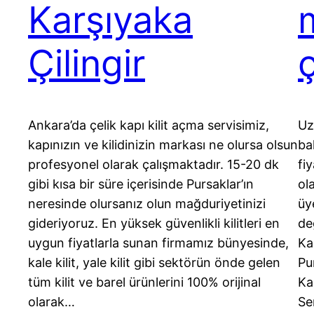
Karşıyaka
Çilingir
ç
Ankara’da çelik kapı kilit açma servisimiz,
Uz
kapınızın ve kilidinizin markası ne olursa olsun
ba
profesyonel olarak çalışmaktadır. 15-20 dk
fiy
gibi kısa bir süre içerisinde Pursaklar’ın
ol
neresinde olursanız olun mağduriyetinizi
üye
gideriyoruz. En yüksek güvenlikli kilitleri en
de
uygun fiyatlarla sunan firmamız bünyesinde,
Ka
kale kilit, yale kilit gibi sektörün önde gelen
Pu
tüm kilit ve barel ürünlerini 100% orijinal
Ka
olarak…
Se