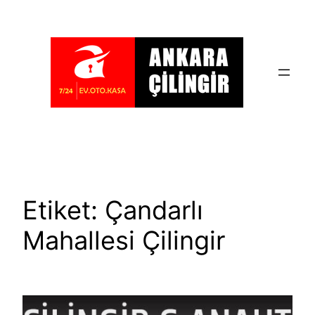
İçeriğe
geç
Etiket:
Çandarlı
Mahallesi Çilingir