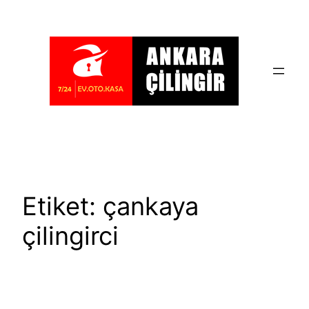
İçeriğe
geç
Etiket:
çankaya
çilingirci