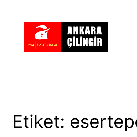
İçeriğe
geç
Etiket:
esertepe