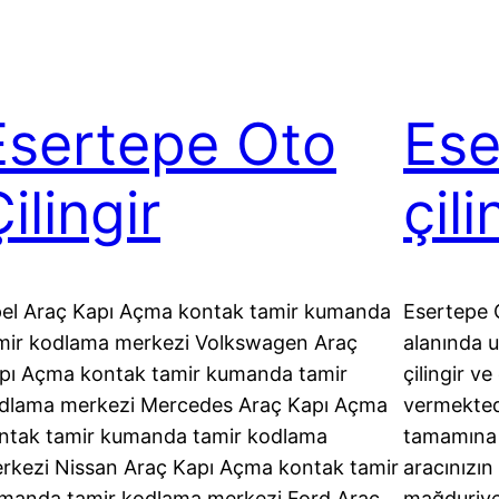
Esertepe Oto
Ese
ilingir
çili
el Araç Kapı Açma kontak tamir kumanda
Esertepe Ç
mir kodlama merkezi Volkswagen Araç
alanında 
pı Açma kontak tamir kumanda tamir
çilingir ve
dlama merkezi Mercedes Araç Kapı Açma
vermekted
ntak tamir kumanda tamir kodlama
tamamına 
rkezi Nissan Araç Kapı Açma kontak tamir
aracınızın
manda tamir kodlama merkezi Ford Araç
mağduriye