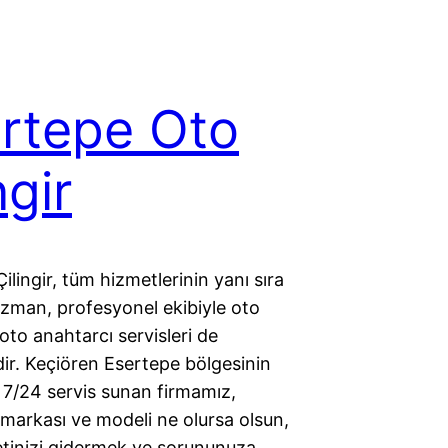
rtepe Oto
ngir
ilingir, tüm hizmetlerinin yanı sıra
uzman, profesyonel ekibiyle oto
 oto anahtarcı servisleri de
ir. Keçiören Esertepe bölgesinin
7/24 servis sunan firmamız,
 markası ve modeli ne olursa olsun,
tinizi gidermek ve sorununuza