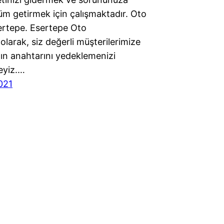
m getirmek için çalışmaktadır. Oto
sertepe. Esertepe Oto
olarak, siz değerli müşterilerimize
zın anahtarını yedeklemenizi
eyiz.…
021