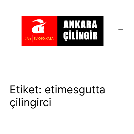
İçeriğe
geç
Etiket:
etimesgutta
çilingirci