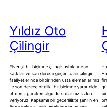
Yıldız Oto
Çilingir
Ç
Elverişli bir biçimde çilingir ustalarından
Ha
katkılar ve son derece geçerli olan çilingir
Ha
faaliyetlerinde birbirinden usta elemanlarımız
fi
ile son derece nitelikli bir biçimde yarar elde
gü
etmeniz gereken olgu durumlarınız sizlere
bir
veriyoruz. Kapsamlı bir geçerlilikte şehrin en
or
önde gelen çilingir ustalarından ve son
şe