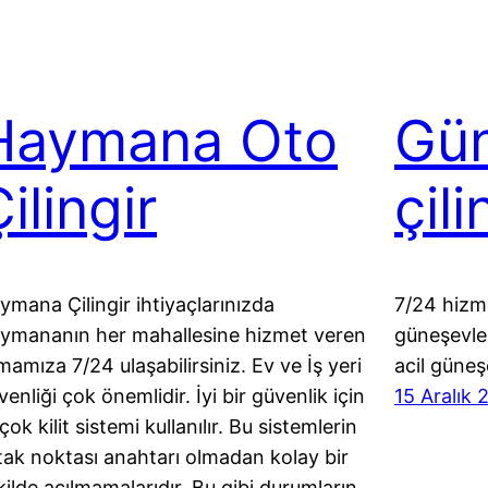
Haymana Oto
Gün
ilingir
çili
ymana Çilingir ihtiyaçlarınızda
7/24 hizme
ymananın her mahallesine hizmet veren
güneşevler
rmamıza 7/24 ulaşabilirsiniz. Ev ve İş yeri
acil güneşe
venliği çok önemlidir. İyi bir güvenlik için
15 Aralık 
çok kilit sistemi kullanılır. Bu sistemlerin
tak noktası anahtarı olmadan kolay bir
kilde açılmamalarıdır. Bu gibi durumların