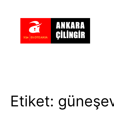
İçeriğe
geç
Etiket:
güneşevl