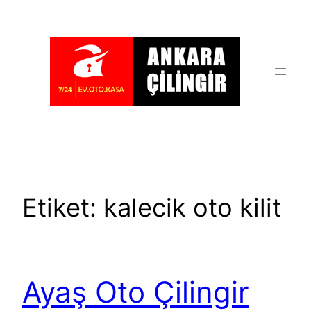
İçeriğe
geç
Etiket:
kalecik oto kilit
Ayaş Oto Çilingir