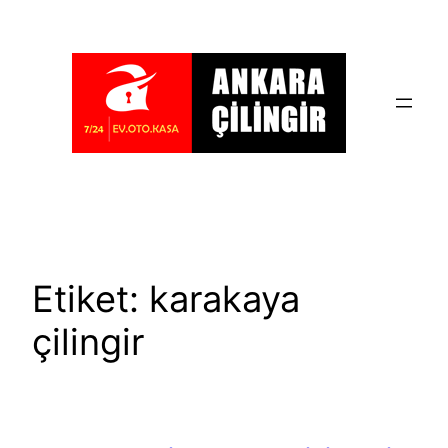
İçeriğe
geç
Etiket:
karakaya
çilingir