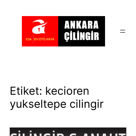
İçeriğe
geç
Etiket:
kecioren
yukseltepe cilingir