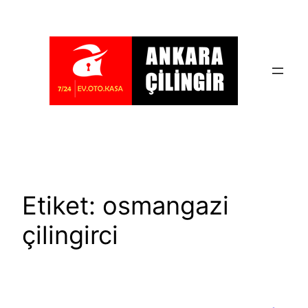
İçeriğe
geç
Etiket:
osmangazi
çilingirci