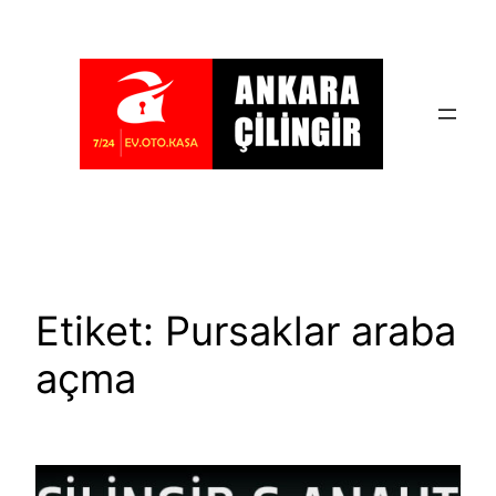
İçeriğe
geç
Etiket:
Pursaklar araba
açma