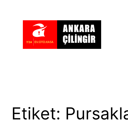
İçeriğe
geç
Etiket:
Pursakla