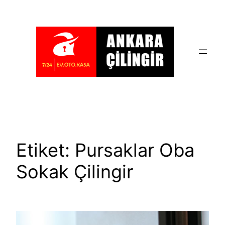
İçeriğe
geç
Etiket:
Pursaklar Oba
Sokak Çilingir