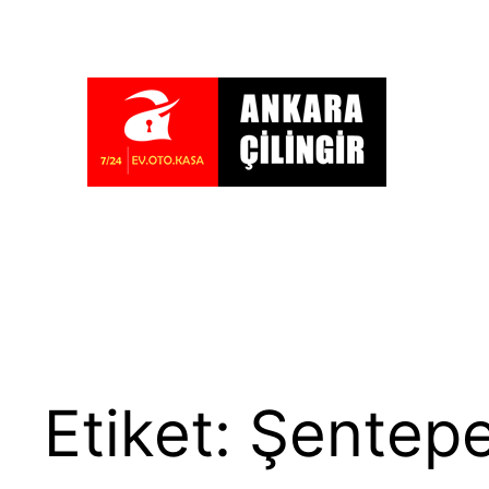
İçeriğe
geç
Etiket:
Şentepe 