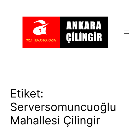
İçeriğe
geç
Etiket:
Serversomuncuoğlu
Mahallesi Çilingir