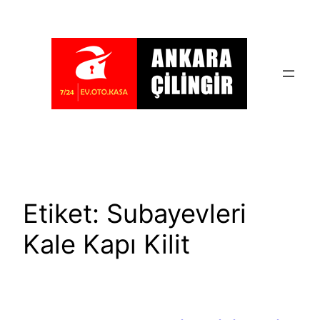
İçeriğe
geç
Etiket:
Subayevleri
Kale Kapı Kilit