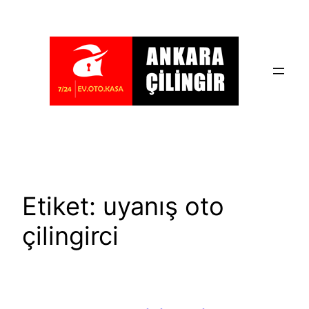
İçeriğe
geç
Etiket:
uyanış oto
çilingirci