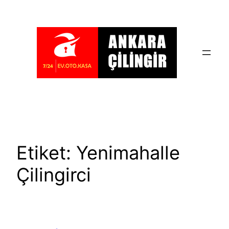
İçeriğe
geç
Etiket:
Yenimahalle
Çilingirci