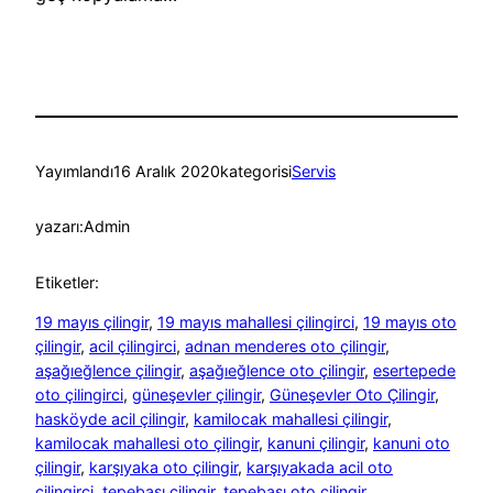
Yayımlandı
16 Aralık 2020
kategorisi
Servis
yazarı:
Admin
Etiketler:
19 mayıs çilingir
, 
19 mayıs mahallesi çilingirci
, 
19 mayıs oto
çilingir
, 
acil çilingirci
, 
adnan menderes oto çilingir
, 
aşağıeğlence çilingir
, 
aşağıeğlence oto çilingir
, 
esertepede
oto çilingirci
, 
güneşevler çilingir
, 
Güneşevler Oto Çilingir
, 
hasköyde acil çilingir
, 
kamilocak mahallesi çilingir
, 
kamilocak mahallesi oto çilingir
, 
kanuni çilingir
, 
kanuni oto
çilingir
, 
karşıyaka oto çilingir
, 
karşıyakada acil oto
çilingirci
, 
tepebaşı çilingir
, 
tepebaşı oto çilingir