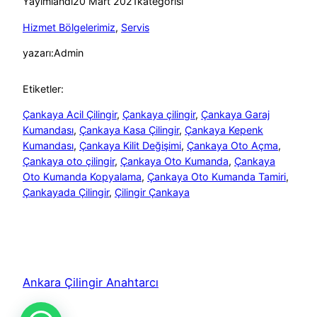
Yayımlandı
20 Mart 2021
kategorisi
Hizmet Bölgelerimiz
, 
Servis
yazarı:
Admin
Etiketler:
Çankaya Acil Çilingir
, 
Çankaya çilingir
, 
Çankaya Garaj
Kumandası
, 
Çankaya Kasa Çilingir
, 
Çankaya Kepenk
Kumandası
, 
Çankaya Kilit Değişimi
, 
Çankaya Oto Açma
, 
Çankaya oto çilingir
, 
Çankaya Oto Kumanda
, 
Çankaya
Oto Kumanda Kopyalama
, 
Çankaya Oto Kumanda Tamiri
, 
Çankayada Çilingir
, 
Çilingir Çankaya
Ankara Çilingir Anahtarcı