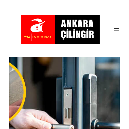
İçeriğe
geç