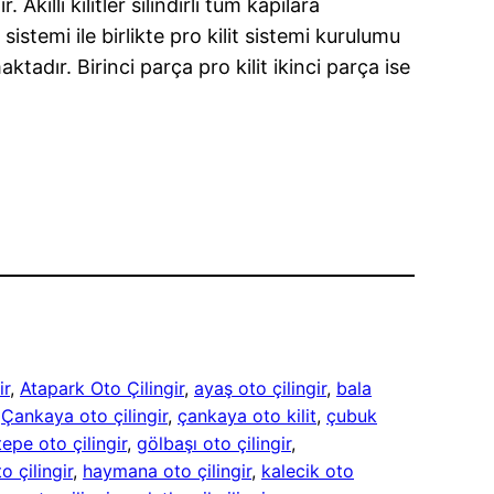
Akıllı kilitler silindirli tüm kapılara
istemi ile birlikte pro kilit sistemi kurulumu
ktadır. Birinci parça pro kilit ikinci parça ise
ir
, 
Atapark Oto Çilingir
, 
ayaş oto çilingir
, 
bala
 
Çankaya oto çilingir
, 
çankaya oto kilit
, 
çubuk
epe oto çilingir
, 
gölbaşı oto çilingir
, 
o çilingir
, 
haymana oto çilingir
, 
kalecik oto