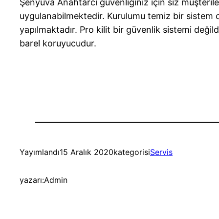
Şenyuva Anahtarcı güvenliğiniz için siz müşterilerine
uygulanabilmektedir. Kurulumu temiz bir sistem olup
yapılmaktadır. Pro kilit bir güvenlik sistemi değil
barel koruyucudur.
Yayımlandı
15 Aralık 2020
kategorisi
Servis
yazarı:
Admin