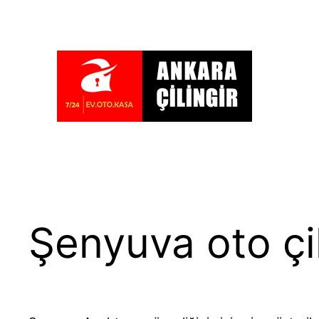
İçeriğe
geç
Şenyuva oto çil