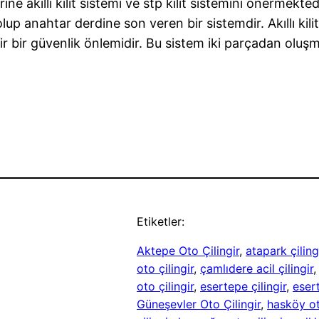
 akıllı kilit sistemi ve stp kilit sistemini önermektedir. 
 anahtar derdine son veren bir sistemdir. Akıllı kilit s
dir bir güvenlik önlemidir. Bu sistem iki parçadan oluşma
Etiketler:
Aktepe Oto Çilingir
, 
atapark çiling
oto çilingir
, 
çamlıdere acil çilingir
,
oto çilingir
, 
esertepe çilingir
, 
esert
Güneşevler Oto Çilingir
, 
hasköy ot